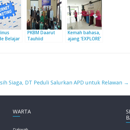
Minus
PKBM Daarut
Kemah bahasa,
e Belajar
Tauhiid
ajang ‘EXPLORE’
et
Tingkatkan
kemampuan
ting
Kualitas
bahasa asing
e dengan
Tutornya
e
Melalui
Pelatihan
Bersama UPI
sih Siaga, DT Peduli Salurkan APD untuk Relawan
→
WARTA
S
B
Dakwah