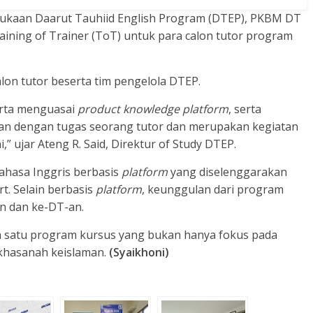
bukaan Daarut Tauhiid English Program (DTEP), PKBM DT
ining of Trainer (ToT) untuk para calon tutor program
calon tutor beserta tim pengelola DTEP.
erta menguasai
product knowledge platform
, serta
tan dengan tugas seorang tutor dan merupakan kegiatan
,” ujar Ateng R. Said, Direktur of Study DTEP.
ahasa Inggris berbasis
platform
yang diselenggarakan
. Selain berbasis
platform
, keunggulan dari program
an dan ke-DT-an.
 satu program kursus yang bukan hanya fokus pada
 khasanah keislaman.
(Syaikhoni)