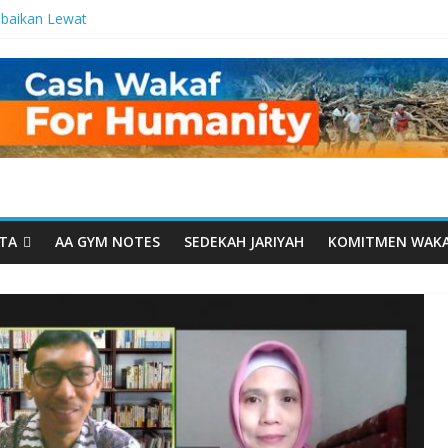
baikan Lewat
 Setetes
elma Manfaat
an dari Serua:
ngurusan Yayasan
 Daarut Tauhiid
Daarut Tauhiid
Digelar: Menjadi
eteladanan
TA
AA GYM NOTES
SEDEKAH JARIYAH
KOMITMEN WAK
Yamal: Ketika
Dakwah Menyatu di
 Dakwah, Wakaf
gram Wakaf
esantren