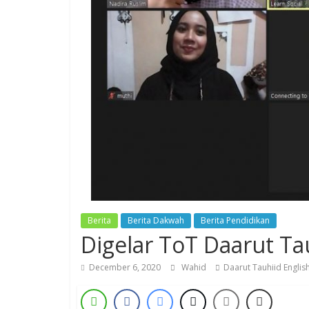
Berita
Berita Dakwah
Berita Pendidikan
Digelar ToT Daarut Ta
December 6, 2020
Wahid
Daarut Tauhiid Engli