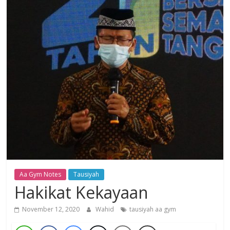
Dzikir,
Fikir,
Ikhtiar
Aa Gym Notes
Tausiyah
Hakikat Kekayaan
November 12, 2020
Wahid
tausiyah aa gym