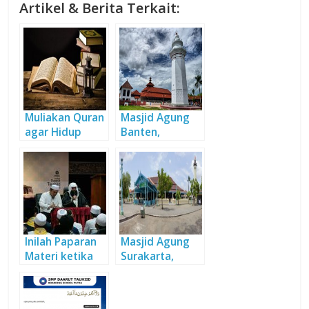
Artikel & Berita Terkait:
Muliakan Quran
Masjid Agung
agar Hidup
Banten,
Bermakna
Kokohnya
Peninggalan
Kesultanan
Banten
Inilah Paparan
Masjid Agung
Materi ketika
Surakarta,
Mabit Qurani
Sejarah dalam
Balutan
Keindahan