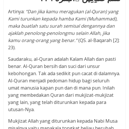
Artinya:
“Dan jika kamu meragukan (
a
l-Quran) yang
Kami turunkan kepada hamba Kami (Muhammad),
maka buatlah satu surah semisal dengannya dan
ajaklah penolong-penolongmu selain Allah, jika
kamu orang-orang yang benar.”
(QS. al-Baqarah [2]:
23).
Saudaraku, al-Quran adalah Kalam Allah dan pasti
benar. Al-Quran bersih dan suci dari unsur
kebohongan. Tak ada sedikit pun cacat di dalamnya.
Al-Quran menjadi pedoman hidup bagi seluruh
umat manusia kapan pun dan di mana pun. Inilah
yang membedakan Quran dari mukjizat-mukjizat
yang lain, yang telah diturunkan kepada para
utusan-Nya.
Mukjizat Allah yang diturunkan kepada Nabi Musa
misalnya yaitu manakala tongkat beliau berubah