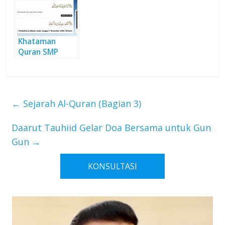
Khataman
Quran SMP
DTBS Putra: Al-
Quran sebagai
Mukjizat
←
Sejarah Al-Quran (Bagian 3)
Daarut Tauhiid Gelar Doa Bersama untuk Gun
Gun
→
KONSULTASI