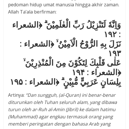
pedoman hidup umat manusia hingga akhir zaman.
Allah Ta’ala berfirman:
وَاِنَّهٗ لَتَنْزِيْلُ رَبِّ الْعٰلَمِيْنَ ۗ ﴿الشعراء
: ۱۹۲
نَزَلَ بِهِ الرُّوْحُ الْاَمِيْنُ ۙ ﴿الشعراء :
۱۹۳
عَلٰى قَلْبِكَ لِتَكُوْنَ مِنَ الْمُنْذِرِيْنَ ۙ
﴿الشعراء : ۱۹۴
بِلِسَانٍ عَرَبِيٍّ مُّبِيْنٍ ۗ ﴿الشعراء : ۱۹۵
Artinya:
“Dan sungguh, (
a
l-Quran) ini benar-benar
diturunkan oleh Tuhan seluruh alam,
y
ang dibawa
turun oleh ar-Ruh al-Amin (Jibril) ke dalam hatimu
(Muhammad) agar engkau termasuk orang yang
memberi peringatan
dengan bahasa Arab yang