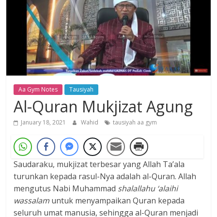
Dzikir,
Fikir,
Ikhtiar
Aa Gym Notes
Tausiyah
Al-Quran Mukjizat Agung
January 18, 2021
Wahid
tausiyah aa gym
Saudaraku, mukjizat terbesar yang Allah Ta’ala
turunkan kepada rasul-Nya adalah al-Quran. Allah
mengutus Nabi Muhammad
shalallahu ‘ala
ihi
wassalam
untuk menyampaikan Quran kepada
seluruh umat manusia, sehingga al-Quran menjadi