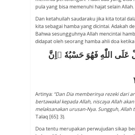
pula yang bisa memenuhi hajat selain Allah.
Dan ketahuilah saudaraku jika kita total d
kita sebagai hamba yang dicintai. Adakah de
Bahwa sesungguhnya Allah mencintai hamb
didapat oleh seorang hamba ahli doa ketika
لْ عَلَى اللّٰهِ فَهُوَ حَسْبُهٗ ۗاِنَّ
Artinya:
“
D
an Dia memberinya rezeki dari a
bertawakal kepada Allah, niscaya Allah ak
melaksanakan urusan-Nya. Sungguh, Allah 
Talaq [65]: 3).
Doa tentu merupakan perwujudan sikap be