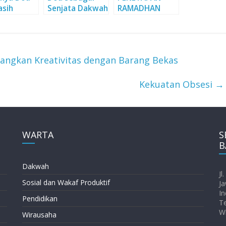
asih
Senjata Dakwah
RAMADHAN
g Allah
(Bagian 2)
angkan Kreativitas dengan Barang Bekas
Kekuatan Obsesi
→
WARTA
S
B
Dakwah
Jl
Sosial dan Wakaf Produktif
Ja
In
Pendidikan
T
W
Wirausaha