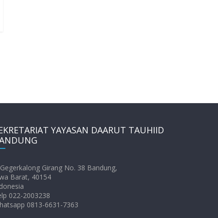
EKRETARIAT YAYASAN DAARUT TAUHIID
ANDUNG
. Gegerkalong Girang No. 38 Bandung,
wa Barat, 40154
donesia
elp 022-2003238
hatsapp 0813-6631-7363