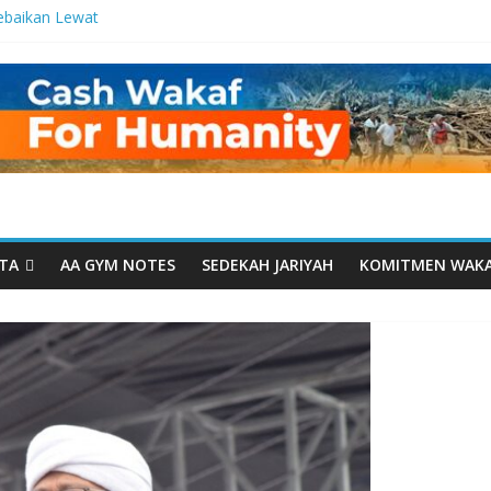
ebaikan Lewat
 Setetes
elma Manfaat
han dari Serua:
ngurusan Yayasan
 Daarut Tauhiid
Daarut Tauhiid
Digelar: Menjadi
eteladanan
TA
AA GYM NOTES
SEDEKAH JARIYAH
KOMITMEN WAK
Yamal: Ketika
Dakwah Menyatu di
g Dakwah, Wakaf
gram Wakaf
esantren