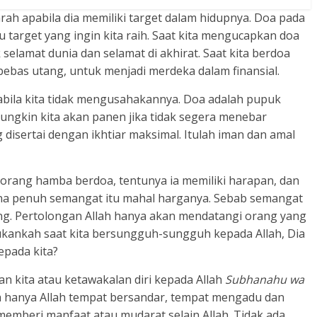
rah apabila dia memiliki target dalam hidupnya. Doa pada
 target yang ingin kita raih. Saat kita mengucapkan doa
k selamat dunia dan selamat di akhirat. Saat kita berdoa
 bebas utang, untuk menjadi merdeka dalam finansial.
pabila kita tidak mengusahakannya. Doa adalah pupuk
mungkin kita akan panen jika tidak segera menebar
g disertai dengan ikhtiar maksimal. Itulah iman dan amal
orang hamba berdoa, tentunya ia memiliki harapan, dan
na penuh semangat itu mahal harganya. Sebab semangat
g. Pertolongan Allah hanya akan mendatangi orang yang
ankah saat kita bersungguh-sungguh kepada Allah, Dia
epada kita?
 kita atau ketawakalan diri kepada Allah
Subhanahu wa
 hanya Allah tempat bersandar, tempat mengadu dan
memberi manfaat atau mudarat selain Allah. Tidak ada