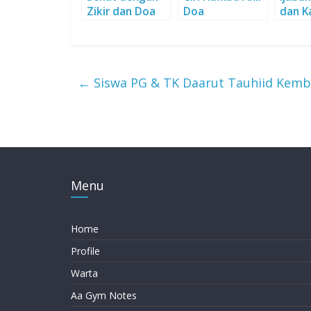
Zikir dan Doa
Doa
dan K
Sayan
←
Siswa PG & TK Daarut Tauhiid Kemb
Menu
Home
Profile
Warta
Aa Gym Notes