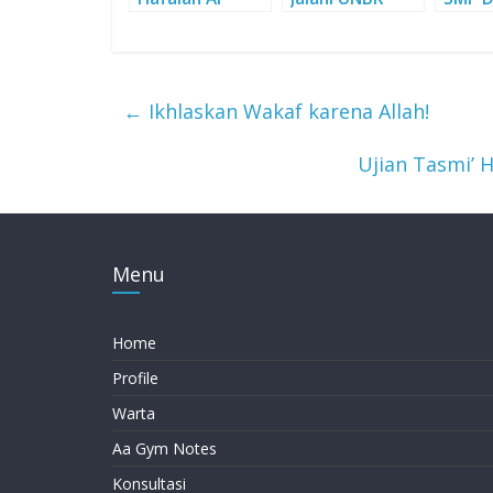
Qur’an SMP
dengan Tenang
Adzkia Islamic
School Serua
←
Ikhlaskan Wakaf karena Allah!
Ujian Tasmi’ 
Menu
Home
Profile
Warta
Aa Gym Notes
Konsultasi