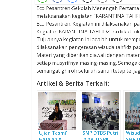
Eco Pesantren-Sekolah Menengah Pertama D
melaksanakan kegiatan “KARANTINA TAHFIDZ
Eco Pesantren. Kegiatan ini dilaksanakan pad
Kegiatan KARANTINA TAHFIDZ ini diikuti ole
Tujuannya kegiatan ini adalah untuk memper
dilaksanakan pengetesan wisuda tahfidz pad
Materi yang diberikan diawali dengan materi
setiap musyrifnya masing-masing. Semoga d
semangat ghiroh seluruh santri tetap terjag
Artikel & Berita Terkait:
Ujian Tasmi’
SMP DTBS Putri
Wisud
Hafalan Al
Jalani UNBK
SMP D