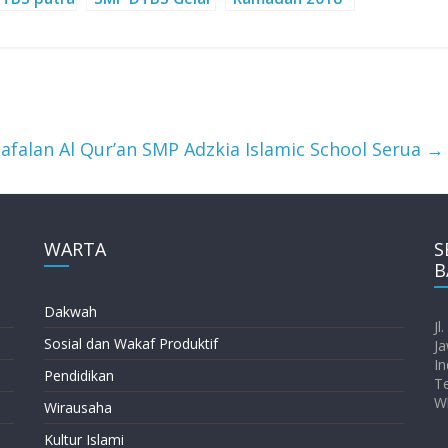
Tahfidz Camp
SMP DTBS Putra
Hafalan Al Qur’an SMP Adzkia Islamic School Serua
→
WARTA
S
B
Dakwah
Jl
Sosial dan Wakaf Produktif
Ja
In
Pendidikan
T
W
Wirausaha
Kultur Islami