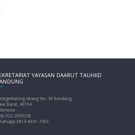
EKRETARIAT YAYASAN DAARUT TAUHIID
ANDUNG
. Gegerkalong Girang No. 38 Bandung,
wa Barat, 40154
donesia
elp 022-2003238
hatsapp 0813-6631-7363