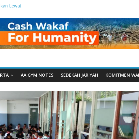
ikan Lewat
tetes
a Manfaat
 dari Serua:
urusan Yayasan
arut Tauhiid
rut Tauhiid
elar: Menjadi
ladanan
RTA
AA GYM NOTES
SEDEKAH JARIYAH
KOMITMEN WA
al: Ketika
wah Menyatu di
akwah, Wakaf
m Wakaf
ntren