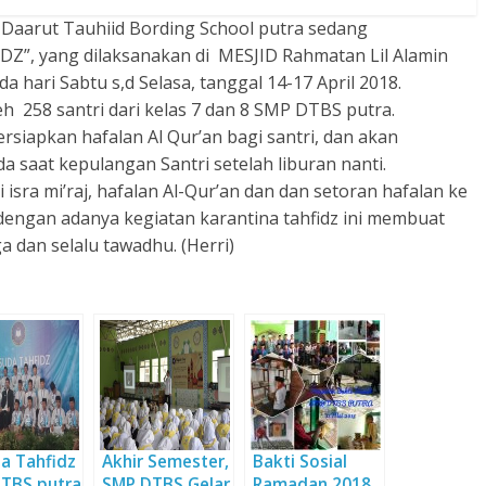
aarut Tauhiid Bording School putra sedang
”, yang dilaksanakan di MESJID Rahmatan Lil Alamin
a hari Sabtu s,d Selasa, tanggal 14-17 April 2018.
h 258 santri dari kelas 7 dan 8 SMP DTBS putra.
siapkan hafalan Al Qur’an bagi santri, dan akan
a saat kepulangan Santri setelah liburan nanti.
 isra mi’raj, hafalan Al-Qur’an dan dan setoran hafalan ke
engan adanya kegiatan karantina tahfidz ini membuat
a dan selalu tawadhu. (Herri)
a Tahfidz
Akhir Semester,
Bakti Sosial
TBS putra
SMP DTBS Gelar
Ramadan 2018