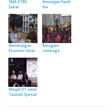
SMA DTBS
Renungan Kasih
Juarai
Ibu
Perlombaan
Horseback
Archery
Membangun
Beragam
Ekonomi Umat
Lembaga
Ala Syafii
Kunjungi DT
Antonio
untuk Studi
Banding
Masjid DT Gelar
Tausiah Spesial
bersama Syeikh
Palestina