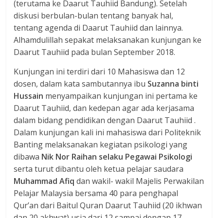
(terutama ke Daarut Tauhiid Bandung). Setelah
diskusi berbulan-bulan tentang banyak hal,
tentang agenda di Daarut Tauhiid dan lainnya.
Alhamdulillah sepakat melaksanakan kunjungan ke
Daarut Tauhiid pada bulan September 2018.
Kunjungan ini terdiri dari 10 Mahasiswa dan 12
dosen, dalam kata sambutannya ibu
Suzanna binti
Hussain
menyampaikan kunjungan ini pertama ke
Daarut Tauhiid, dan kedepan agar ada kerjasama
dalam bidang pendidikan dengan Daarut Tauhiid .
Dalam kunjungan kali ini mahasiswa dari Politeknik
Banting melaksanakan kegiatan psikologi yang
dibawa
Nik Nor Raihan selaku Pegawai Psikologi
serta turut dibantu oleh ketua pelajar saudara
Muhammad Afiq
dan wakil- wakil Majelis Perwakilan
Pelajar Malaysia bersama 40 para penghapal
Qur’an dari Baitul Quran Daarut Tauhiid (20 ikhwan
dan 20 akhwat) usia dari 12 sampai dengan 17