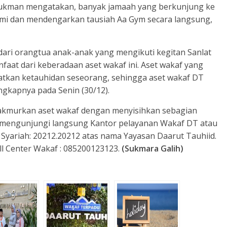
 Lukman mengatakan, banyak jamaah yang berkunjung ke
ahmi dan mendengarkan tausiah Aa Gym secara langsung,
 dari orangtua anak-anak yang mengikuti kegitan Sanlat
faat dari keberadaan aset wakaf ini. Aset wakaf yang
atkan ketauhidan seseorang, sehingga aset wakaf DT
gkapnya pada Senin (30/12).
makmurkan aset wakaf dengan menyisihkan sebagian
t mengunjungi langsung Kantor pelayanan Wakaf DT atau
I Syariah: 20212.20212 atas nama Yayasan Daarut Tauhiid.
ll Center Wakaf : 085200123123.
(Sukmara Galih)