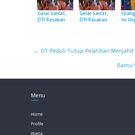
Gelar Sanlat,
Gelar Sanlat,
Orang
DTI Rasakan
DTI Rasakan
Ini U
Manfaat Aset
Manfaat Aset
Manfa
Wakaf DT
Wakaf DT
Sejut
←
DT Peduli Tutup Pelatihan Menjahit
Bantu 
Menu
Home
Profile
Warta