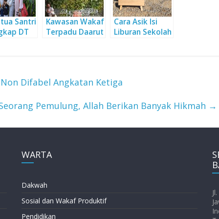
tua Santri
Kawasan Wakaf
Cara Asik Isi
ngkap DT
Terpadu Daarut
Liburan Sekolah
at bagi
Tauhiid
Anak
a Umat
 Non Difabel Angkatan Ketiga
Seorang Pemulung, Allah Berikan Banyak Hikmah
→
WARTA
S
B
Dakwah
Jl
Sosial dan Wakaf Produktif
Ja
In
Pendidikan