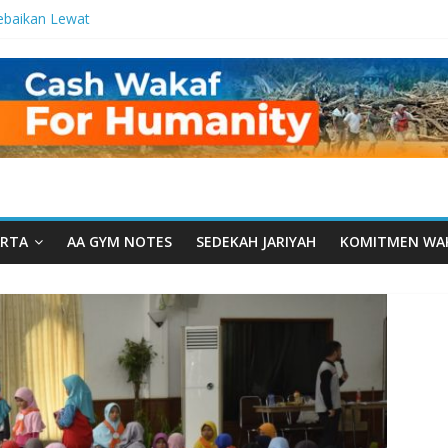
ebaikan Lewat
 Setetes
elma Manfaat
han dari Serua:
ngurusan Yayasan
 Daarut Tauhiid
Daarut Tauhiid
Digelar: Menjadi
eteladanan
RTA
AA GYM NOTES
SEDEKAH JARIYAH
KOMITMEN WA
Yamal: Ketika
Dakwah Menyatu di
g Dakwah, Wakaf
gram Wakaf
esantren