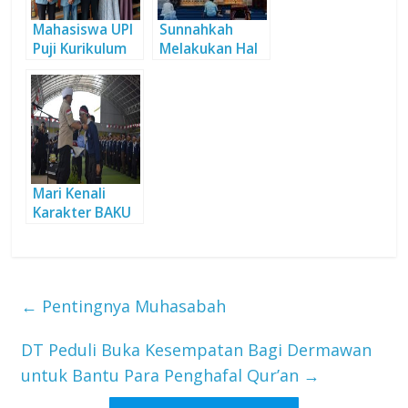
Mahasiswa UPI
Sunnahkah
Puji Kurikulum
Melakukan Hal
SMA DTBS Putra
Ini di Hari Jum’at
?
Mari Kenali
Karakter BAKU
Khas Daarut
Tauhiid
←
Pentingnya Muhasabah
DT Peduli Buka Kesempatan Bagi Dermawan
untuk Bantu Para Penghafal Qur’an
→