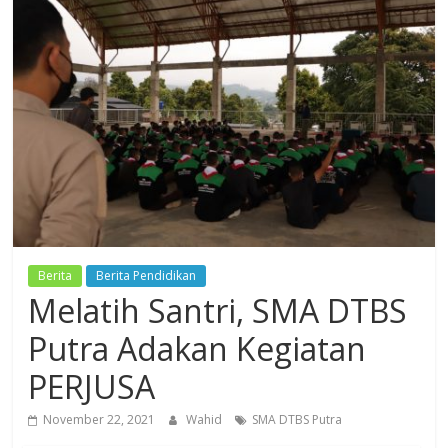
Dzikir,
Fikir,
Ikhtiar
Berita
Berita Pendidikan
Melatih Santri, SMA DTBS
Putra Adakan Kegiatan
PERJUSA
November 22, 2021
Wahid
SMA DTBS Putra