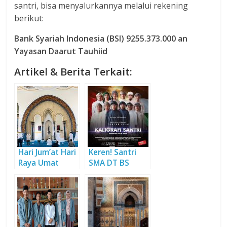
santri, bisa menyalurkannya melalui rekening
berikut:
Bank Syariah Indonesia (BSI) 9255.373.000 an
Yayasan Daarut Tauhiid
Artikel & Berita Terkait:
Hari Jum’at Hari
Keren! Santri
Raya Umat
SMA DT BS
Islam
Putra Gelar
Teater Film
Kaligrafi Santri
“Sekumpulan
Puisi di Tangan”