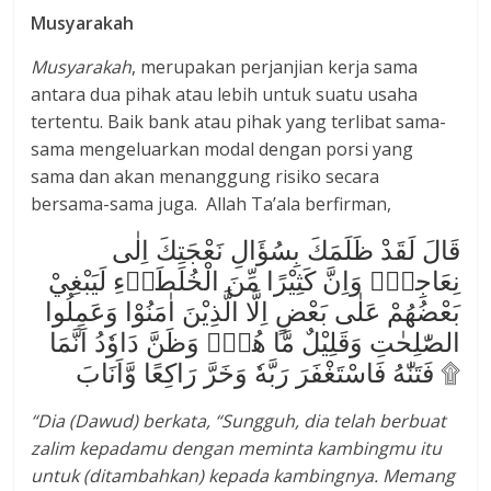
Musyarakah
Musyarakah
, merupakan perjanjian kerja sama
antara dua pihak atau lebih untuk suatu usaha
tertentu. Baik bank atau pihak yang terlibat sama-
sama mengeluarkan modal dengan porsi yang
sama dan akan menanggung risiko secara
bersama-sama juga. Allah Ta’ala berfirman,
قَالَ لَقَدْ ظَلَمَكَ بِسُؤَالِ نَعْجَتِكَ اِلٰى
نِعَاجِهٖۗ وَاِنَّ كَثِيْرًا مِّنَ الْخُلَطَاۤءِ لَيَبْغِيْ
بَعْضُهُمْ عَلٰى بَعْضٍ اِلَّا الَّذِيْنَ اٰمَنُوْا وَعَمِلُوا
الصّٰلِحٰتِ وَقَلِيْلٌ مَّا هُمْۗ وَظَنَّ دَاوٗدُ اَنَّمَا
فَتَنّٰهُ فَاسْتَغْفَرَ رَبَّهٗ وَخَرَّ رَاكِعًا وَّاَنَابَ ۩
“Dia (Dawud) berkata, “Sungguh, dia telah berbuat
zalim kepadamu dengan meminta kambingmu itu
untuk (ditambahkan) kepada kambingnya. Memang