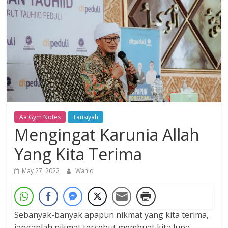
Dzikir,
Fikir,
Ikhtiar
Aa Gym Notes
Tausiyah
Mengingat Karunia Allah
Yang Kita Terima
May 27, 2022
Wahid
Sebanyak-banyak apapun nikmat yang kita terima,
janganlah nikmat tersebut membuat kita lupa