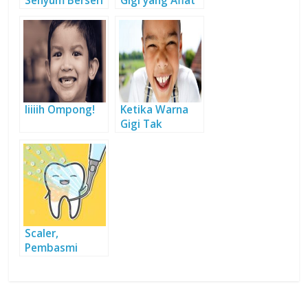
Senyum Berseri
Gigi yang Afiat
Iiiiih Ompong!
Ketika Warna
Gigi Tak
Cemerlang
Scaler,
Pembasmi
Karang Gigi