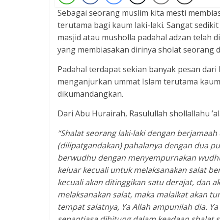
Sebagai seorang muslim kita mesti membiasa
terutama bagi kaum laki-laki. Sangat sedik
masjid atau musholla padahal adzan telah
yang membiasakan dirinya sholat seorang dir
Padahal terdapat sekian banyak pesan dari
menganjurkan ummat Islam terutama kaum p
dikumandangkan.
Dari Abu Hurairah, Rasulullah shollallahu ’a
“Shalat seorang laki-laki dengan berjamaah
(dilipatgandakan) pahalanya dengan dua puluh
berwudhu dengan menyempurnakan wudhunya
keluar kecuali untuk melaksanakan salat b
kecuali akan ditinggikan satu derajat, dan 
melaksanakan salat, maka malaikat akan t
tempat salatnya, Ya Allah ampunilah dia. Ya
senantiasa dihitung dalam keadaan shalat s