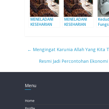
MENELADANI
MENELADANI
Kedud
KESEHARIAN
KESEHARIAN
Fungs
NABI DI BULAN
NABI DI BULAN
& Ar-
RAMADHAN
RAMADHAN
(Bagia
(Bagian 2)
(Bagian 1)
←
Mengingat Karunia Allah Yang Kita 
Resmi Jadi Percontohan Ekonomi
Menu
Home
Profile