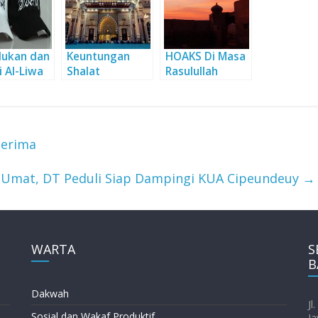
ukan dan
Keuntungan
HOAKS Di Masa
i Al-Liwa
Shalat
Rasulullah
Rayah
Berjamaah di
shallallahu
n 2)
Masjid
‘alaihi wa sallam
(Pelajaran Dari
Kisah Haditsul
Terima
Ifki)
 Umat, DT Peduli Siap Dampingi KUA Cipeundeuy
→
WARTA
S
B
Dakwah
Jl
Sosial dan Wakaf Produktif
Ja