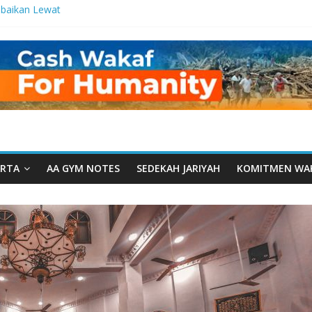
baikan Lewat
 Setetes
elma Manfaat
an dari Serua:
ngurusan Yayasan
 Daarut Tauhiid
Daarut Tauhiid
Digelar: Menjadi
eteladanan
RTA
AA GYM NOTES
SEDEKAH JARIYAH
KOMITMEN WA
Yamal: Ketika
Dakwah Menyatu di
 Dakwah, Wakaf
gram Wakaf
esantren