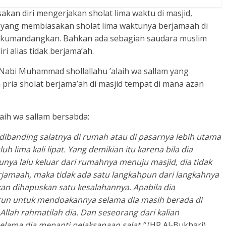
kan diri mengerjakan sholat lima waktu di masjid,
it yang membiasakan sholat lima waktunya berjamaah di
 dikumandangkan. Bahkan ada sebagian saudara muslim
i alias tidak berjama’ah.
 Nabi Muhammad shollallahu ’alaih wa sallam yang
ria sholat berjama’ah di masjid tempat di mana azan
laih wa sallam bersabda:
 dibanding salatnya di rumah atau di pasarnya lebih utama
 lima kali lipat. Yang demikian itu karena bila dia
 lalu keluar dari rumahnya menuju masjid, dia tidak
erjamaah, maka tidak ada satu langkahpun dari langkahnya
akan dihapuskan satu kesalahannya. Apabila dia
urun untuk mendoakannya selama dia masih berada di
 Allah rahmatilah dia. Dan seseorang dari kalian
elama dia menanti pelaksanaan salat.”
(HR Al-Bukhari).