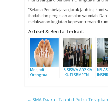
murid sangat diperlukan. Orangtua murid b
“Selama Pembelajaran Jarak Jauh ini, kami
ibadah dan pengisian amalan yaumiah. Dan 
melaksanan kegiatan kepesantrenan di rum
Artikel & Berita Terkait:
Menjadi
5 SISWA ADZKIA
KELAS
Orangtua
IKUTI SBMPTN
INSPIR
Sesuai Sunnah
CAMP
SISWA
JELAJ
PASU
←
SMA Daarut Tauhiid Putra Terapkan