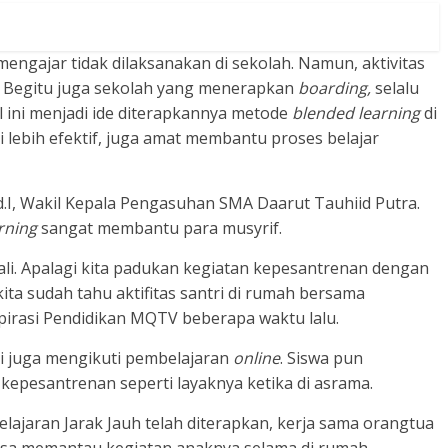
mengajar tidak dilaksanakan di sekolah. Namun, aktivitas
u. Begitu juga sekolah yang menerapkan
boarding,
selalu
l ini menjadi ide diterapkannya metode
blended learning
di
ai lebih efektif, juga amat membantu proses belajar
d.I, Wakil Kepala Pengasuhan SMA Daarut Tauhiid Putra.
rning
sangat membantu para musyrif.
li. Apalagi kita padukan kegiatan kepesantrenan dengan
kita sudah tahu aktifitas santri di rumah bersama
spirasi Pendidikan MQTV beberapa waktu lalu.
pi juga mengikuti pembelajaran
online
. Siswa pun
kepesantrenan seperti layaknya ketika di asrama.
ajaran Jarak Jauh telah diterapkan, kerja sama orangtua