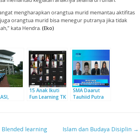
isa memantau kegiatan anaknya selama di rumah.
 sangat mengharapkan orangtua murid memantau aktifitas
juga orangtua murid bisa menegur putranya jika tidak
ah,” kata Hendra.
(Eko)
15 Anak Ikuti
SMA Daarut
ASI,
Fun Learning TK
Tauhiid Putra
 ADZKIA
Daarut Tauhiid
Terapkan
AH TANAH
Blended
NDAN
learning
 Blended learning
Islam dan Budaya Disiplin
→