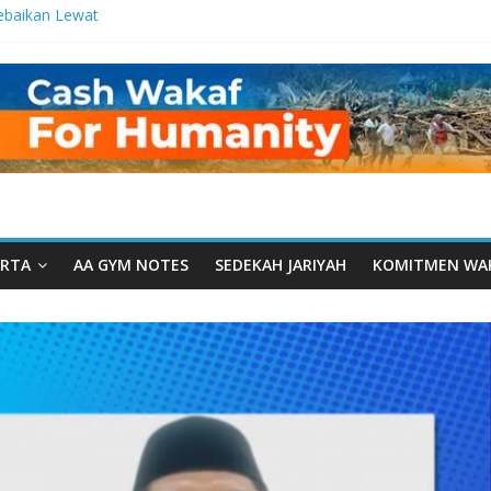
ebaikan Lewat
 Setetes
elma Manfaat
han dari Serua:
ngurusan Yayasan
 Daarut Tauhiid
Daarut Tauhiid
Digelar: Menjadi
eteladanan
RTA
AA GYM NOTES
SEDEKAH JARIYAH
KOMITMEN WA
Yamal: Ketika
Dakwah Menyatu di
g Dakwah, Wakaf
gram Wakaf
esantren