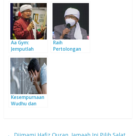
Kehidupan
Aa Gym:
Raih
Jemputlah
Pertolongan
Pertolongan
Allah dengan
Alloh dengan
Salat
Shalat
Kesempurnaan
Wudhu dan
Optimasi
Sistem Imun
←
Diimami Hafiz Quran, Jamaah Ini Pilih Salat