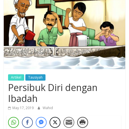
Dzikir,
Fikir,
Ikhtiar
Artikel
Tausiyah
Persibuk Diri dengan
Ibadah
May 17, 2019
Wahid