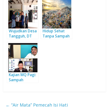
Wujudkan Desa
Hidup Sehat
Tangguh, DT
Tanpa Sampah
Peduli Kunjungi
Bumi Inspirasi
Kajian MQ Pagi:
Sampah
Bukanlah
Masalah
←
“Air Mata” Pemecah Isi Hati