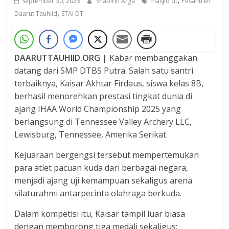
September 30, 2025
Shabirin Arga
masjid dt
Pesantren
,
Daarut Tauhiid
STAI DT
DAARUTTAUHIID.ORG |
Kabar membanggakan
datang dari SMP DTBS Putra. Salah satu santri
terbaiknya, Kaisar Akhtar Firdaus, siswa kelas 8B,
berhasil menorehkan prestasi tingkat dunia di
ajang IHAA World Championship 2025 yang
berlangsung di Tennessee Valley Archery LLC,
Lewisburg, Tennessee, Amerika Serikat.
Kejuaraan bergengsi tersebut mempertemukan
para atlet pacuan kuda dari berbagai negara,
menjadi ajang uji kemampuan sekaligus arena
silaturahmi antarpecinta olahraga berkuda.
Dalam kompetisi itu, Kaisar tampil luar biasa
dengan memborong tiga medali sekaligus: