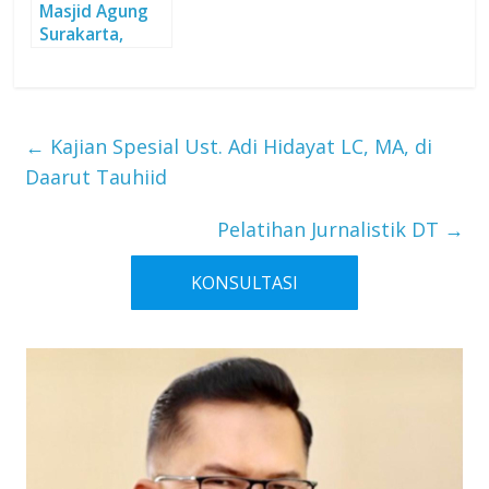
Masjid Agung
Surakarta,
Sejarah dalam
Balutan
Keindahan
←
Kajian Spesial Ust. Adi Hidayat LC, MA, di
Daarut Tauhiid
Pelatihan Jurnalistik DT
→
KONSULTASI