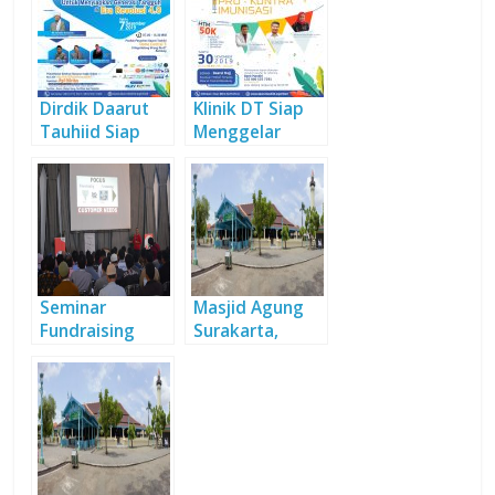
Dirdik Daarut
Klinik DT Siap
Tauhiid Siap
Menggelar
Gelar Semnas
Seminar Pro
Pendidikan
Kontra
Imunisasi
Seminar
Masjid Agung
Fundraising
Surakarta,
Produktifkan
Sejarah dalam
Aset Wakaf
Balutan
Keindahan