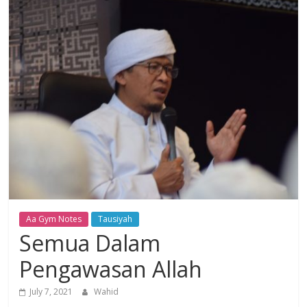
Dzikir,
Fikir,
Ikhtiar
Aa Gym Notes
Tausiyah
Semua Dalam
Pengawasan Allah
July 7, 2021
Wahid