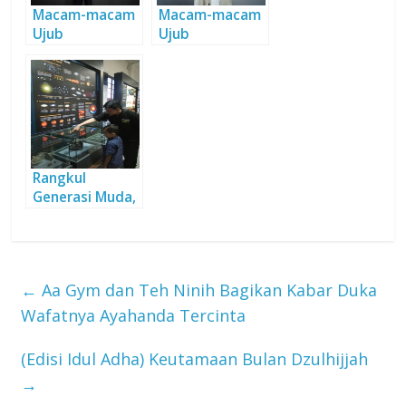
Macam-macam
Macam-macam
Ujub
Ujub
Rangkul
Generasi Muda,
Kenalkan
Tauhid kepada-
Nya
←
Aa Gym dan Teh Ninih Bagikan Kabar Duka
Wafatnya Ayahanda Tercinta
(Edisi Idul Adha) Keutamaan Bulan Dzulhijjah
→