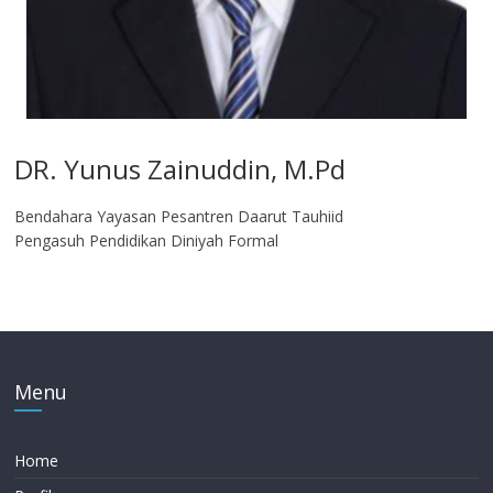
DR. Yunus Zainuddin, M.Pd
Bendahara Yayasan Pesantren Daarut Tauhiid
Pengasuh Pendidikan Diniyah Formal
Menu
Home