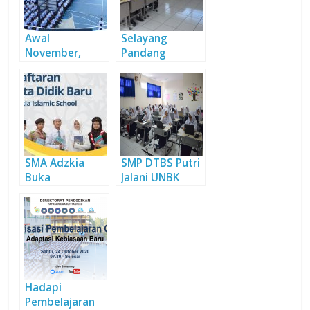
Awal
Selayang
November,
Pandang
Daarut Tauhiid
Program
Buka
Pendidikan
Pendaftaran
Formal Daarut
Peserta Didik
Tauhiid
Baru
SMA Adzkia
SMP DTBS Putri
Buka
Jalani UNBK
Pendaftaran
dengan Tenang
Peserta Didik
Baru Full
Beasiswa
Hadapi
Pembelajaran