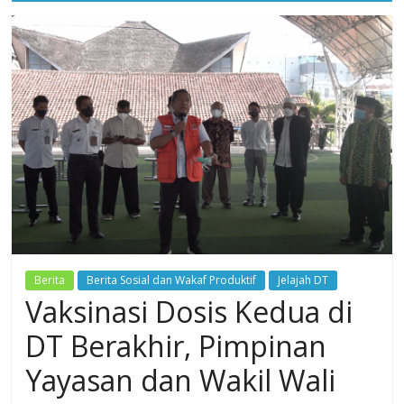
Dzikir,
Fikir,
Ikhtiar
Berita
Berita Sosial dan Wakaf Produktif
Jelajah DT
Vaksinasi Dosis Kedua di
DT Berakhir, Pimpinan
Yayasan dan Wakil Wali