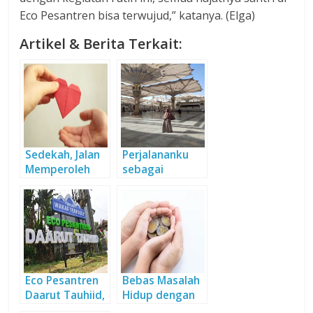
Eco Pesantren bisa terwujud,” katanya. (Elga)
Artikel & Berita Terkait:
Sedekah, Jalan
Perjalananku
Memperoleh
sebagai
Indahnya
seorang
Hidayah
Muslimah.
Eco Pesantren
Bebas Masalah
Daarut Tauhiid,
Hidup dengan
Model Aset
Sedekah