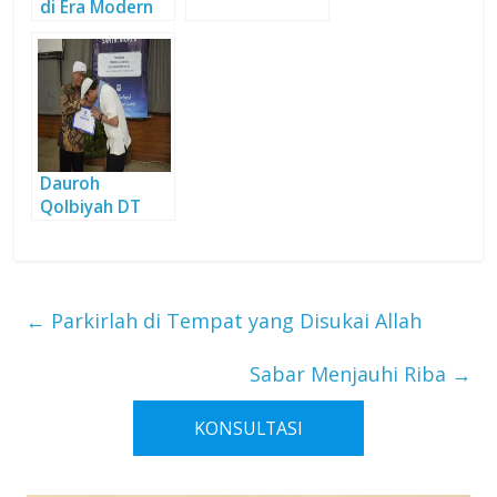
di Era Modern
Dauroh
Qolbiyah DT
Gelar Wisuda
Angkatan ke 90
←
Parkirlah di Tempat yang Disukai Allah
Sabar Menjauhi Riba
→
KONSULTASI