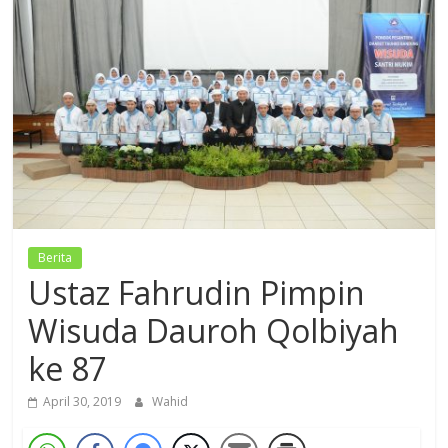
Dzikir,
Fikir,
Ikhtiar
Berita
Ustaz Fahrudin Pimpin
Wisuda Dauroh Qolbiyah
ke 87
April 30, 2019
Wahid