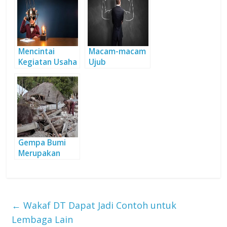
Mencintai
Macam-macam
Kegiatan Usaha
Ujub
Gempa Bumi
Merupakan
Peringatan dari
Allah Kepada
Hamba-Nya
←
Wakaf DT Dapat Jadi Contoh untuk
Lembaga Lain