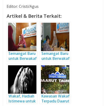
Editor: Cristi/Agus
Artikel & Berita Terkait:
Semangat Baru
Semangat Baru
untuk Berwakaf
untuk Berwakaf
Wakaf, Hadiah
Kawasan Wakaf
Istimewa untuk
Terpadu Daarut