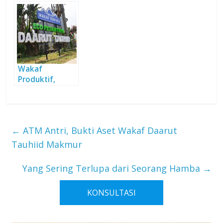
Orangtua
Tauhiid
Wakaf
Produktif,
Solusi Efektif
Pemberdayaan
Umat
←
ATM Antri, Bukti Aset Wakaf Daarut
Tauhiid Makmur
Yang Sering Terlupa dari Seorang Hamba
→
KONSULTASI