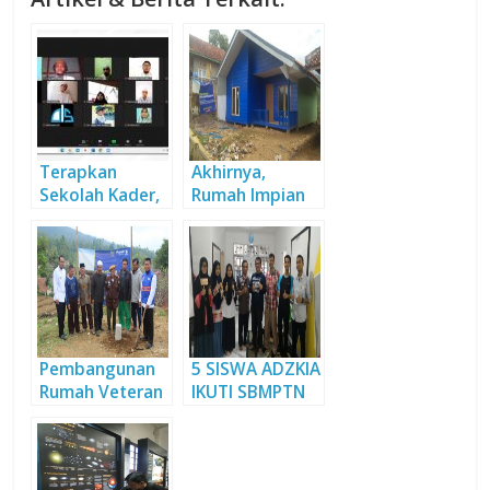
Terapkan
Akhirnya,
Sekolah Kader,
Rumah Impian
SMA Adzkia
Veteran Abah
Susun Silabus
Lili Terwujud
Tahfiz Baru
Pembangunan
5 SISWA ADZKIA
Rumah Veteran
IKUTI SBMPTN
Dimulai, Abah
CAMP
Lili Gembira