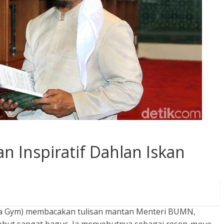
n Inspiratif Dahlan Iskan
Aa Gym) membacakan tulisan mantan Menteri BUMN,
sebut sangat bagus. Ia menyebutnya sebagai resep
move