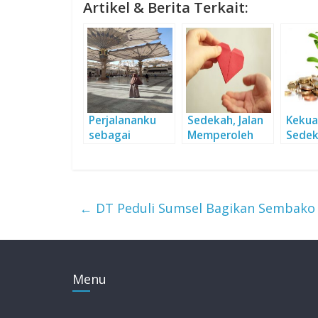
Artikel & Berita Terkait:
Perjalananku
Sedekah, Jalan
Kekua
sebagai
Memperoleh
Sede
seorang
Indahnya
Muslimah.
Hidayah
←
DT Peduli Sumsel Bagikan Sembako
Menu