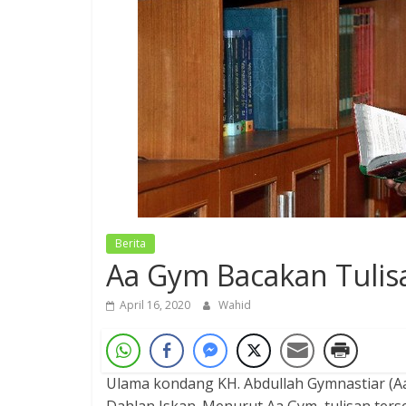
Berita
Aa Gym Bacakan Tulisa
April 16, 2020
Wahid
Ulama kondang KH. Abdullah Gymnastiar (
Dahlan Iskan. Menurut Aa Gym, tulisan ter