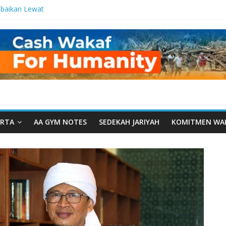
baikan Lewat
 Setetes
elma Manfaat
an dari Serua:
ngurusan Yayasan
 Daarut Tauhiid
Daarut Tauhiid
Digelar: Menjadi
eteladanan
RTA
AA GYM NOTES
SEDEKAH JARIYAH
KOMITMEN WA
Yamal: Ketika
Dakwah Menyatu di
 Dakwah, Wakaf
gram Wakaf
esantren