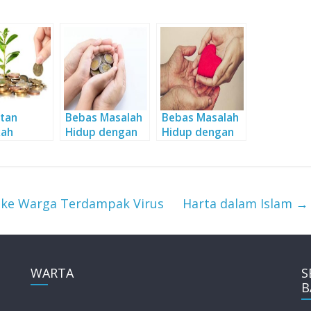
tan
Bebas Masalah
Bebas Masalah
kah
Hidup dengan
Hidup dengan
Sedekah
Sedekah
 ke Warga Terdampak Virus
Harta dalam Islam
→
WARTA
S
B