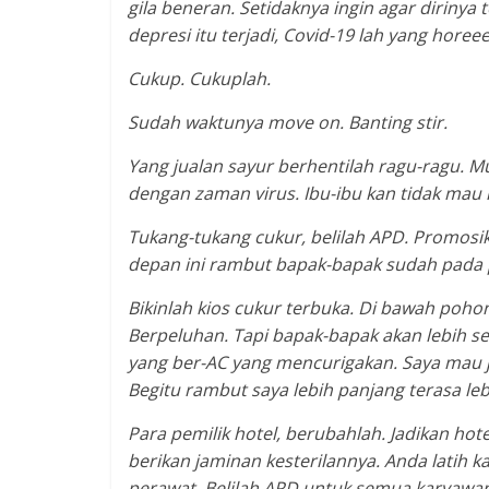
gila beneran. Setidaknya ingin agar dirinya
depresi itu terjadi, Covid-19 lah yang hor
Cukup. Cukuplah.
Sudah waktunya move on. Banting stir.
Yang jualan sayur berhentilah ragu-ragu. Mu
dengan zaman virus. Ibu-ibu kan tidak mau l
Tukang-tukang cukur, belilah APD. Promos
depan ini rambut bapak-bapak sudah pada 
Bikinlah kios cukur terbuka. Di bawah po
Berpeluhan. Tapi bapak-bapak akan lebih s
yang ber-AC yang mencurigakan. Saya mau j
Begitu rambut saya lebih panjang terasa le
Para pemilik hotel, berubahlah. Jadikan hot
berikan jaminan kesterilannya. Anda latih 
perawat. Belilah APD untuk semua karyawan