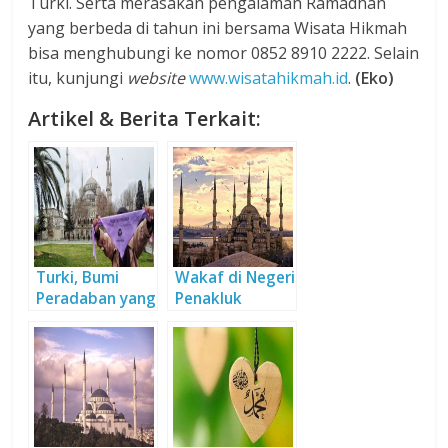
Turki. Serta merasakan pengalaman Ramadhan
yang berbeda di tahun ini bersama Wisata Hikmah
bisa menghubungi ke nomor 0852 8910 2222. Selain
itu, kunjungi
website
www.wisatahikmah.id
.
(Eko)
Artikel & Berita Terkait:
Turki, Bumi
Wakaf di Negeri
Peradaban yang
Penakluk
Aku Rindukan
Konstantinopel
(Potret sejarah
pertama)