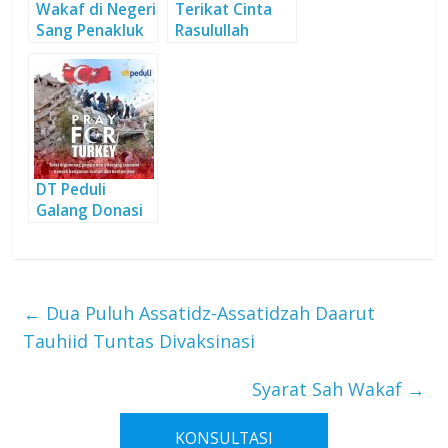
Wakaf di Negeri
Terikat Cinta
Sang Penakluk
Rasulullah
Konstantinopel
DT Peduli
Galang Donasi
Bantu Korban
Gempa di Turki
←
Dua Puluh Assatidz-Assatidzah Daarut
Tauhiid Tuntas Divaksinasi
Syarat Sah Wakaf
→
KONSULTASI