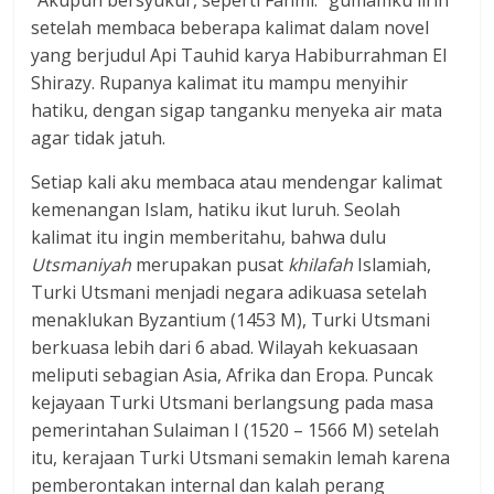
“Akupun bersyukur, seperti Fahmi.” gumamku lirih
setelah membaca beberapa kalimat dalam novel
yang berjudul Api Tauhid karya Habiburrahman El
Shirazy. Rupanya kalimat itu mampu menyihir
hatiku, dengan sigap tanganku menyeka air mata
agar tidak jatuh.
Setiap kali aku membaca atau mendengar kalimat
kemenangan Islam, hatiku ikut luruh. Seolah
kalimat itu ingin memberitahu, bahwa dulu
Utsmaniyah
merupakan pusat
khilafah
Islamiah,
Turki Utsmani menjadi negara adikuasa setelah
menaklukan Byzantium (1453 M), Turki Utsmani
berkuasa lebih dari 6 abad. Wilayah kekuasaan
meliputi sebagian Asia, Afrika dan Eropa. Puncak
kejayaan Turki Utsmani berlangsung pada masa
pemerintahan Sulaiman I (1520 – 1566 M) setelah
itu, kerajaan Turki Utsmani semakin lemah karena
pemberontakan internal dan kalah perang