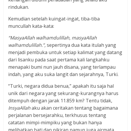
rindukan.
Kemudian setelah kuingat-ingat, tiba-tiba
muncullah kata-kata:
“MasyaAllah
walhamdulillah,
masyaAllah
walhamdulillah.”,
sepertinya dua kata itulah yang
menjadi pembuka untuk setiap kalimat yang datang
dari lisanku pada saat pertama kali langkahku
menapaki bumi nun jauh disana, yang terlampau
indah, yang aku suka langit dan sejarahnya, Turki.
“Turki, negara didua benua,” apakah itu saja hal
unik dari negara yang sekurang-kurangnya harus
ditempuh dengan jarak 11.859 km? Tentu tidak,
InsyaAllah
aku akan ceritakan tentang bagaimana
perjalanan bersejarahku, terkhusus tentang
catatan mimpi-mimpiku yang bukan hanya
melibatkan hati dan pikiran namun juga airmata,