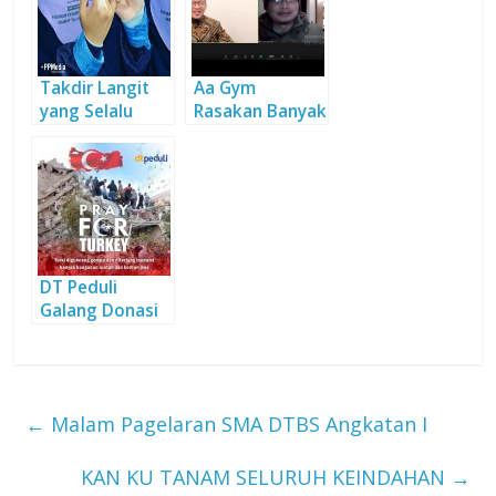
Takdir Langit
Aa Gym
yang Selalu
Rasakan Banyak
Hebat
Hikmah dari
Ziarah ke Turki
DT Peduli
Galang Donasi
Bantu Korban
Gempa di Turki
←
Malam Pagelaran SMA DTBS Angkatan I
KAN KU TANAM SELURUH KEINDAHAN
→