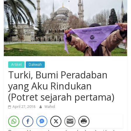
Dzikir,
Fikir,
Ikhtiar
Artikel
Dakwah
Turki, Bumi Peradaban
yang Aku Rindukan
(Potret sejarah pertama)
April 27, 2018
Wahid