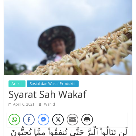
Dzikir,
Fikir,
Ikhtiar
Artikel
Sosial dan Wakaf Produktif
Syarat Sah Wakaf
April 6, 2021
Wahid
لَن تَنَالُوا۟ ٱلْبِرَّ حَتَّىٰ تُنفِقُوا۟ مِمَّا تُحِبُّونَ