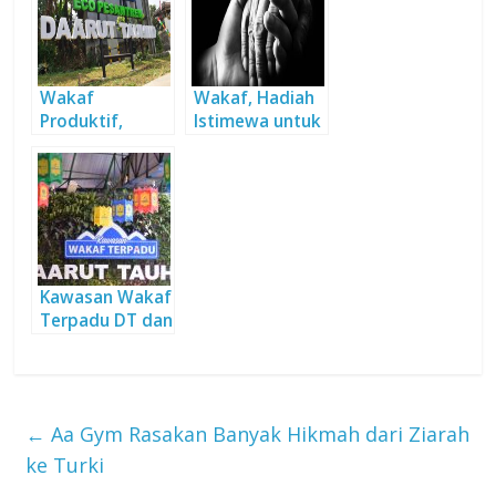
Wakaf
Wakaf, Hadiah
Produktif,
Istimewa untuk
Solusi Efektif
Orangtua
Pemberdayaan
Umat
Kawasan Wakaf
Terpadu DT dan
Rendahnya
Literasi Wakaf
←
Aa Gym Rasakan Banyak Hikmah dari Ziarah
ke Turki