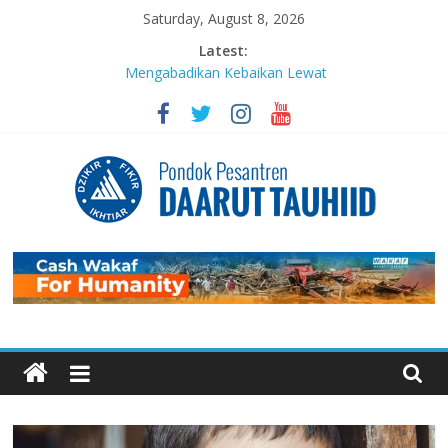
Saturday, August 8, 2026
Latest:
Mengabadikan Kebaikan Lewat
Wakaf BISA: Saat Setetes
Kepedulian Menjelma Manfaat
Abadi
Menebar Keberkahan dari Serua:
Babak Baru Kepengurusan Yayasan
Pesantren Adzkia Daarut Tauhiid
MABIT di Masjid Daarut Tauhiid
Bandung Kembali Digelar: Menjadi
Pengikut Setia Keteladanan
Rasulullah
Sujudnya Lamine Yamal: Ketika
Sepak Bola dan Dakwah Menyatu di
Panggung Dunia
Luaskan Bentang Dakwah, Wakaf
DT Gulirkan Program Wakaf
Pengembangan Pesantren