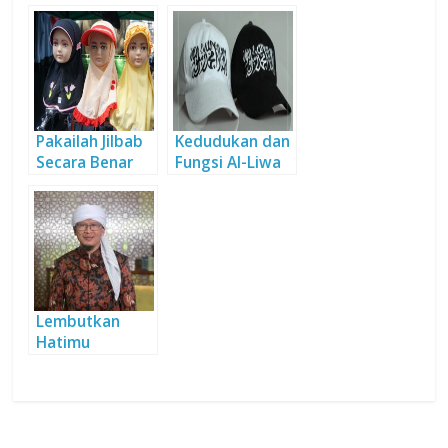
Dini
Pakailah Jilbab
Kedudukan dan
Secara Benar
Fungsi Al-Liwa
& Ar-Rayah
(Bagian 2)
Lembutkan
Hatimu