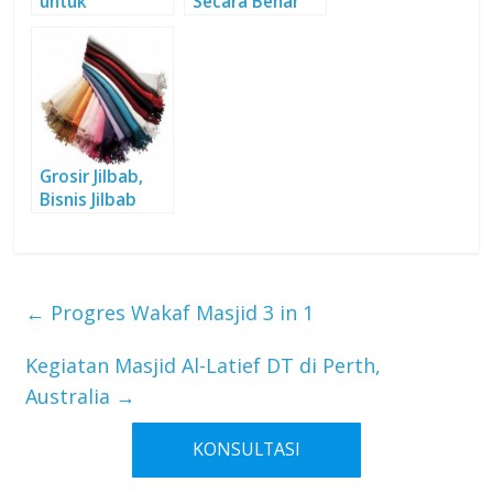
untuk
Secara Benar
Ketenangan
Hati
Grosir Jilbab,
Bisnis Jilbab
Minus Modal
←
Progres Wakaf Masjid 3 in 1
Kegiatan Masjid Al-Latief DT di Perth,
Australia
→
KONSULTASI