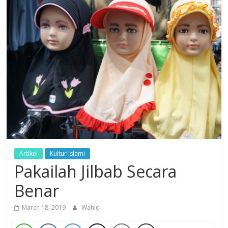
Dzikir,
Fikir,
Ikhtiar
Artikel
Kultur Islami
Pakailah Jilbab Secara
Benar
March 18, 2019
Wahid