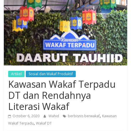
Dzikir,
Fikir,
Ikhtiar
Artikel
Sosial dan Wakaf Produktif
Kawasan Wakaf Terpadu
DT dan Rendahnya
Literasi Wakaf
,
October 6, 2020
Wahid
berbisnis berwakaf
Kawasan
,
Wakaf Terpadu
Wakaf DT