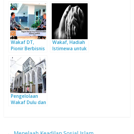
Tauhiid
Solusi Efektif
Pemberdayaan
Umat
Wakaf DT,
Wakaf, Hadiah
Pionir Berbisnis
Istimewa untuk
sembari
Orangtua
Berwakaf
Pengelolaan
Wakaf Dulu dan
Kini
←
Menelaah Keadilan Sosial Islam