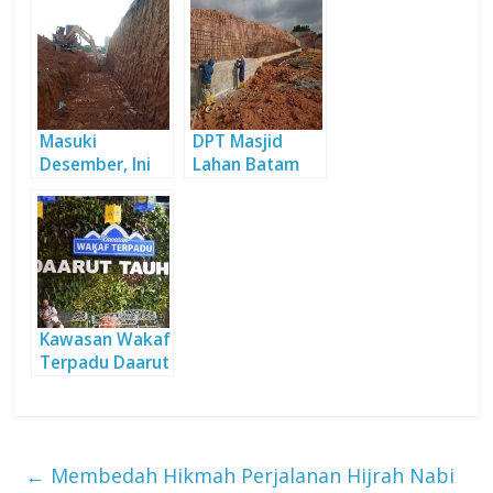
Masuki
DPT Masjid
Desember, Ini
Lahan Batam
Progres Masjid
Capai 82,7
DT Batam
Persen
Kawasan Wakaf
Terpadu Daarut
Tauhiid
←
Membedah Hikmah Perjalanan Hijrah Nabi