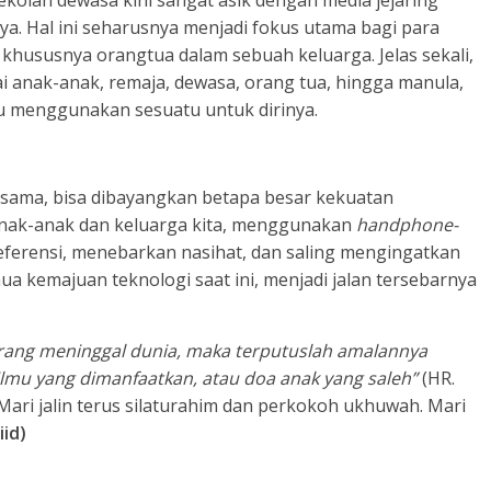
ekolah dewasa kini sangat asik dengan media jejaring
ya. Hal ini seharusnya menjadi fokus utama bagi para
khususnya orangtua dalam sebuah keluarga. Jelas sekali,
lai anak-anak, remaja, dewasa, orang tua, hingga manula,
u menggunakan sesuatu untuk dirinya.
ersama, bisa dibayangkan betapa besar kekuatan
anak-anak dan keluarga kita, menggunakan
handphone-
ferensi, menebarkan nasihat, dan saling mengingatkan
ua kemajuan teknologi saat ini, menjadi jalan tersebarnya
orang meninggal dunia, maka terputuslah amalannya
, ilmu yang dimanfaatkan, atau doa anak yang s
aleh”
(HR.
 Mari jalin terus silaturahim dan perkokoh ukhuwah. Mari
id)