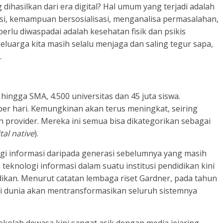
dihasilkan dari era digital? Hal umum yang terjadi adalah
i, kemampuan bersosialisasi, menganalisa permasalahan,
erlu diwaspadai adalah kesehatan fisik dan psikis
keluarga kita masih selalu menjaga dan saling tegur sapa,
.
D hingga SMA, 4.500 universitas dan 45 juta siswa.
 per hari. Kemungkinan akan terus meningkat, seiring
provider. Mereka ini semua bisa dikategorikan sebagai
ital native
).
gi informasi daripada generasi sebelumnya yang masih
knologi informasi dalam suatu institusi pendidikan kini
dikan. Menurut catatan lembaga riset Gardner, pada tahun
gi dunia akan mentransformasikan seluruh sistemnya