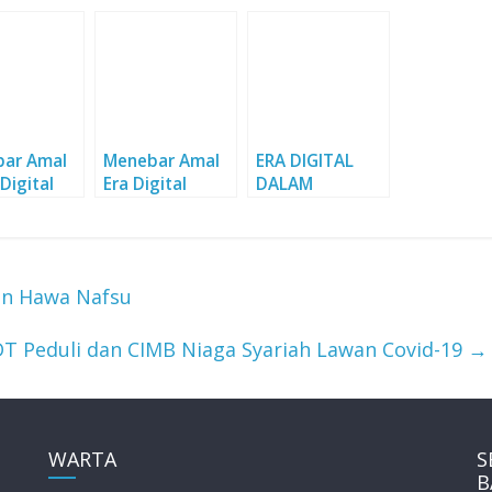
ar Amal
Menebar Amal
ERA DIGITAL
 Digital
Era Digital
DALAM
DAKWAH
n Hawa Nafsu
T Peduli dan CIMB Niaga Syariah Lawan Covid-19
→
WARTA
S
B