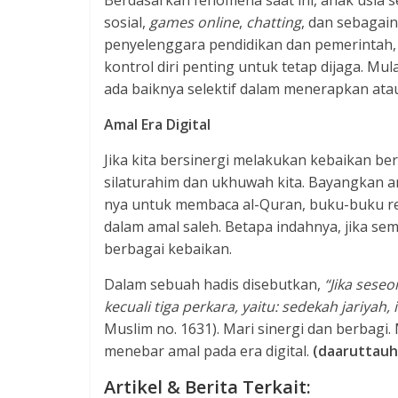
Berdasarkan fenomena saat ini, anak usia s
sosial,
games online
,
chatting
, dan sebagain
penyelenggara pendidikan dan pemerintah, 
kontrol diri penting untuk tetap dijaga. Mu
ada baiknya selektif dalam menerapkan ata
Amal Era Digital
Jika kita bersinergi melakukan kebaikan b
silaturahim dan ukhuwah kita. Bayangkan 
nya untuk membaca al-Quran, buku-buku re
dalam amal saleh. Betapa indahnya, jika sem
berbagai kebaikan.
Dalam sebuah hadis disebutkan,
“Jika sese
kecuali tiga perkara, yaitu: sedekah jariyah
Muslim no. 1631). Mari sinergi dan berbagi.
menebar amal pada era digital.
(daaruttauhi
Artikel & Berita Terkait: