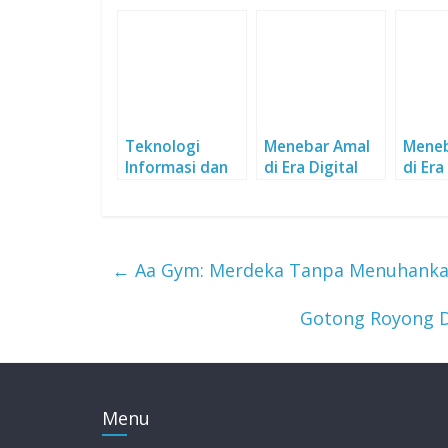
Teknologi
Menebar Amal
Meneb
Informasi dan
di Era Digital
di Era
Komunikasi
Untuk
Pendidikan
Anak Usia Dini
←
Aa Gym: Merdeka Tanpa Menuhanka
(Part.1)
Gotong Royong D
Menu