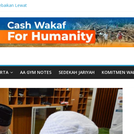
ebaikan Lewat
 Setetes
elma Manfaat
han dari Serua:
ngurusan Yayasan
 Daarut Tauhiid
Daarut Tauhiid
Digelar: Menjadi
eteladanan
RTA
AA GYM NOTES
SEDEKAH JARIYAH
KOMITMEN WA
Yamal: Ketika
Dakwah Menyatu di
g Dakwah, Wakaf
gram Wakaf
esantren