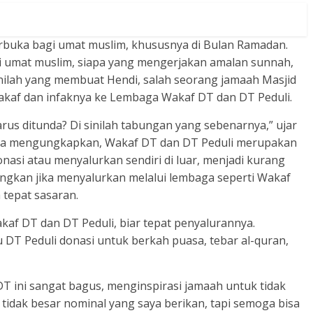
rbuka bagi umat muslim, khususnya di Bulan Ramadan.
 umat muslim, siapa yang mengerjakan amalan sunnah,
inilah yang membuat Hendi, salah seorang jamaah Masjid
akaf dan infaknya ke Lembaga Wakaf DT dan DT Peduli.
us ditunda? Di sinilah tabungan yang sebenarnya,” ujar
 juga mengungkapkan, Wakaf DT dan DT Peduli merupakan
onasi atau menyalurkan sendiri di luar, menjadi kurang
angkan jika menyalurkan melalui lembaga seperti Wakaf
 tepat sasaran.
akaf DT dan DT Peduli, biar tepat penyalurannya.
u DT Peduli donasi untuk berkah puasa, tebar al-quran,
DT ini sangat bagus, menginspirasi jamaah untuk tidak
idak besar nominal yang saya berikan, tapi semoga bisa