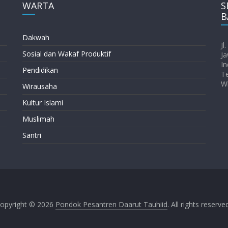
WARTA
S
B
Dakwah
Jl
Sosial dan Wakaf Produktif
Ja
In
Pendidikan
T
W
Wirausaha
Kultur Islami
Muslimah
Santri
opyright © 2026
Pondok Pesantren Daarut Tauhiid
. All rights reserve