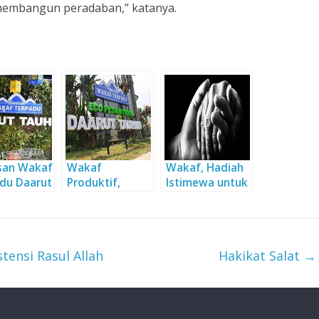
membangun peradaban,” katanya.
san Wakaf
Wakaf
Wakaf, Hadiah
du Daarut
Produktif,
Istimewa untuk
id
Solusi Efektif
Orangtua
Pemberdayaan
Umat
tensi Rasul Allah
Hakikat Salat
→