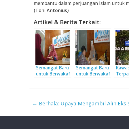
membantu dalam perjuangan Islam untuk 
(Toni Antonius)
Artikel & Berita Terkait:
Semangat Baru
Semangat Baru
Kawa
untuk Berwakaf
untuk Berwakaf
Terpa
Tauhi
←
Berhala: Upaya Mengambil Alih Eksis