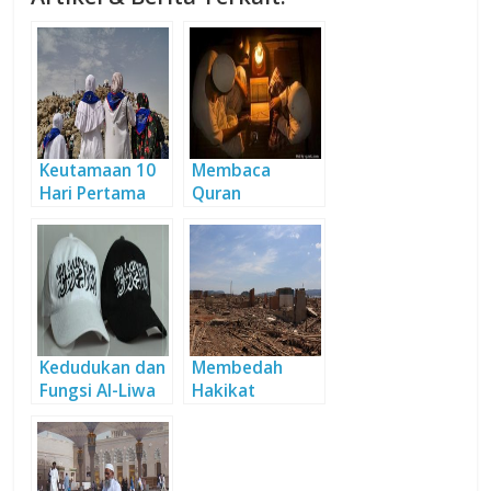
Keutamaan 10
Membaca
Hari Pertama
Quran
Bulan Dzulhijjah
Menenteramka
Menurut Al-
n Hati
Qur’an dan As-
Sunnah
(Bagian1)
Kedudukan dan
Membedah
Fungsi Al-Liwa
Hakikat
& Ar-Rayah
Bencana Alam
(Bagian 2)
Dalam Al-Qur’an