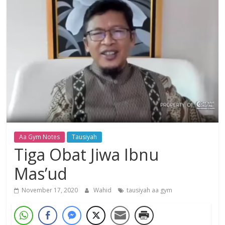
Dzikir,
Fikir,
Ikhtiar
Aa Gym Notes
Tausiyah
Tiga Obat Jiwa Ibnu
Mas’ud
November 17, 2020
Wahid
tausiyah aa gym