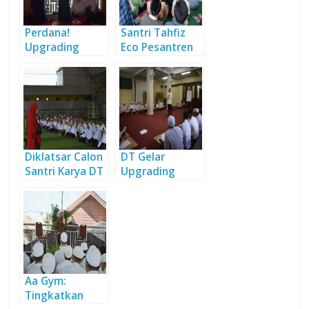
Perdana!
Santri Tahfiz
Upgrading
Eco Pesantren
Bahasa Inggris
Adakan
Khusus Santri
Bimbingan
Karya
Khusus Bahasa
Arab
Diklatsar Calon
DT Gelar
Santri Karya DT
Upgrading
2019 Resmi
Bahasa Inggris
Dibuka
bagi Santri
Karya
Aa Gym:
Tingkatkan