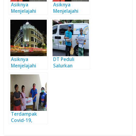
Asiknya
Asiknya
Menjelajahi
Menjelajahi
Masa lampau di
Masa lampau di
Museum
Museum
Surabaya
Surabaya
Asiknya
DT Peduli
Menjelajahi
Salurkan
Masa lampau di
Bantuan
Museum
Sembako ke
Surabaya
Lombok Utara
Terdampak
Covid-19,
Terima Bantuan
Sembako dari