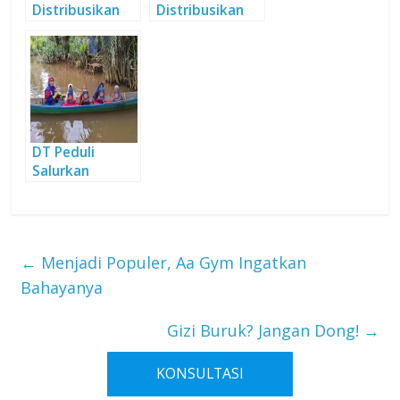
Distribusikan
Distribusikan
APD ke Pelosok
2.750 Paket
Banten
APD untuk
Tenaga Medis
Covid-19
DT Peduli
Salurkan
Bantuan ke
Masyarakat
Kalsel
←
Menjadi Populer, Aa Gym Ingatkan
Bahayanya
Gizi Buruk? Jangan Dong!
→
KONSULTASI