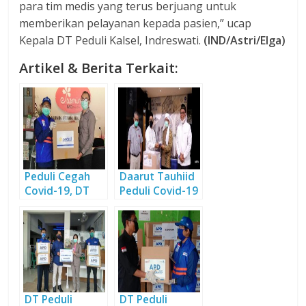
para tim medis yang terus berjuang untuk
memberikan pelayanan kepada pasien,” ucap
Kepala DT Peduli Kalsel, Indreswati.
(IND/Astri/Elga)
Artikel & Berita Terkait:
Peduli Cegah
Daarut Tauhiid
Covid-19, DT
Peduli Covid-19
Peduli
Distribusikan
APD Tahap
Pertama
DT Peduli
DT Peduli