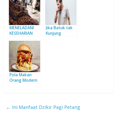
MENELADANI
Jika Batuk tak
KESEHARIAN
Kunjung
NABI DI BULAN
Sembuh
RAMADHAN
(Bagian 1)
Pola Makan
Orang Modern
←
Ini Manfaat Dzikir Pagi Petang