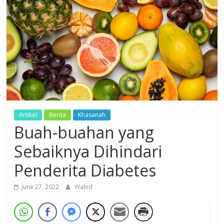
Dzikir,
Fikir,
Ikhtiar
Artikel
Berita
Khasanah
Buah-buahan yang
Sebaiknya Dihindari
Penderita Diabetes
June 27, 2022
Wahid