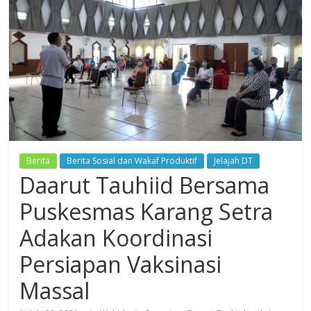
Dzikir,
Fikir,
Ikhtiar
Berita
Berita Sosial dan Wakaf Produktif
Jelajah DT
Daarut Tauhiid Bersama
Puskesmas Karang Setra
Adakan Koordinasi
Persiapan Vaksinasi
Massal