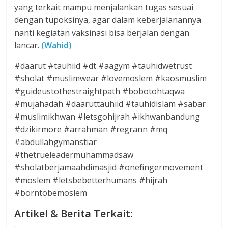
yang terkait mampu menjalankan tugas sesuai
dengan tupoksinya, agar dalam keberjalanannya
nanti kegiatan vaksinasi bisa berjalan dengan
lancar.
(Wahid)
#daarut #tauhiid #dt #aagym #tauhidwetrust
#sholat #muslimwear #lovemoslem #kaosmuslim
#guideustothestraightpath #bobotohtaqwa
#mujahadah #daaruttauhiid #tauhidislam #sabar
#muslimikhwan #letsgohijrah #ikhwanbandung
#dzikirmore #arrahman #regrann #mq
#abdullahgymanstiar
#thetrueleadermuhammadsaw
#sholatberjamaahdimasjid #onefingermovement
#moslem #letsbebetterhumans #hijrah
#borntobemoslem
Artikel & Berita Terkait: