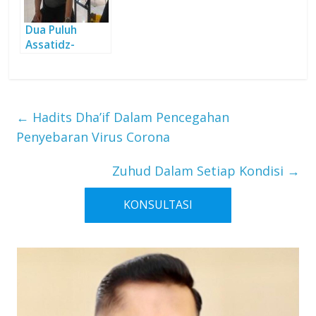
Dua Puluh
Assatidz-
Assatidzah
Daarut Tauhiid
Tuntas
Divaksinasi
←
Hadits Dha’if Dalam Pencegahan
Penyebaran Virus Corona
Zuhud Dalam Setiap Kondisi
→
KONSULTASI