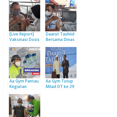
[Live Report]
Daarut Tauhiid
Vaksinasi Dosis
Bersama Dinas
Kedua, Daarut
Kesehatan
Tauhiid
Setempat Gelar
Bersama
Vaksinasi Gratis
Puskesmas
Bagi Warga
Karang Setra
Aa Gym Pantau
Aa Gym Tutup
Kegiatan
Milad DT ke 29
Vaksinasi Hari
bersama Warga
Terakhir
Gegerkalong