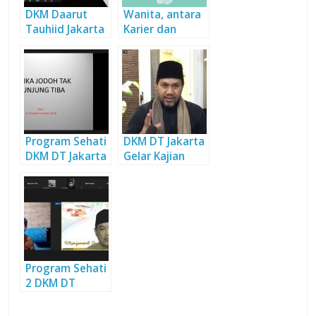
DKM Daarut
Wanita, antara
Tauhiid Jakarta
Karier dan
Kembali
Fitrah
Luncurkan
Program
Dauroh Sehati 4
Program Sehati
DKM DT Jakarta
DKM DT Jakarta
Gelar Kajian
kembali
Spesial ‘Sehati’
Diadakan
bersama Rasyid
(Musfir Centre)
Program Sehati
2 DKM DT
Jakarta Berakhir