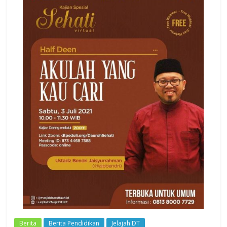
Dzikir,
Fikir,
Ikhtiar
Berita
Berita Pendidikan
Jelajah DT