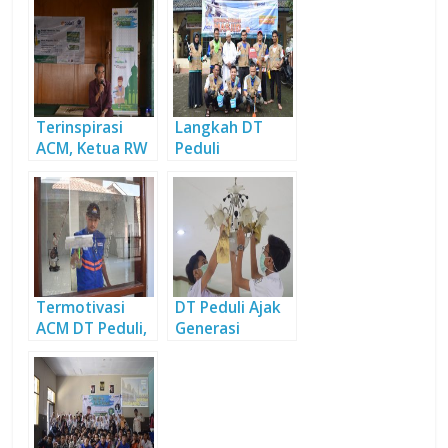
Terinspirasi
Langkah DT
ACM, Ketua RW
Peduli
Sukawangi Ajak
Bersihkan
Warga
Masjid se-
Bersihkan
Bandung Raya
Masjid
Termotivasi
DT Peduli Ajak
ACM DT Peduli,
Generasi
Karang Taruna
Milenial Cintai
Pasirmalang
Masjid
Bersihkan
Masjid