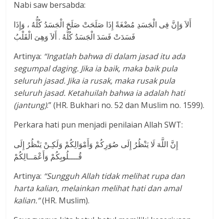
Nabi saw bersabda:
أَلاَ وَإِنَّ فِى الْجَسَدِ مُضْغَةً إِذَا صَلَحَتْ صَلَحَ الْجَسَدُ كُلُّهُ ، وَإِذَا
فَسَدَتْ فَسَدَ الْجَسَدُ كُلُّهُ . أَلاَ وَهِىَ الْقَلْبُ
Artinya:
“
Ingatlah bahwa di dalam jasad itu ada
segumpal daging. Jika ia baik, maka baik pula
seluruh jasad. Jika ia rusak, maka rusak pula
seluruh jasad. Ketahuilah bahwa ia adalah hati
(jantung)
.” (HR. Bukhari no. 52 dan Muslim no. 1599).
Perkara hati pun menjadi penilaian Allah SWT:
إِنَّ اللَّهَ لَا يَنْظُرُ إِلَى صُوَرِكُمْ وَأَمْوَالِكُمْ وَلَكِـنْ يَنْظُرُ إِلَى
قُــــلُوبِكُمْ وَأَعْمَــالِكُمْ
Artinya:
“
Sungguh Allah tidak melihat rupa dan
harta kalian, melainkan melihat hati dan amal
kalian
.”
(HR. Muslim).