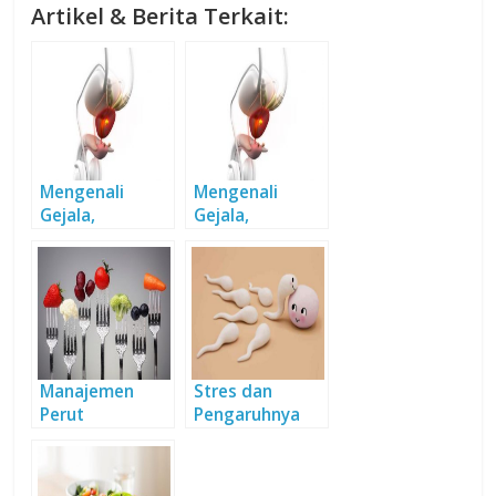
Artikel & Berita Terkait:
Mengenali
Mengenali
Gejala,
Gejala,
Penyebab, dan
Penyebab, dan
Pengobatan
Pengobatan
Kanker Prostat
Kanker Prostat
Manajemen
Stres dan
Perut
Pengaruhnya
pada Sperma