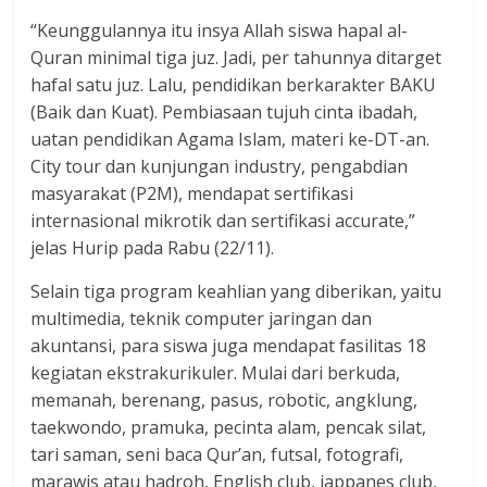
“Keunggulannya itu insya Allah siswa hapal al-
Quran minimal tiga juz. Jadi, per tahunnya ditarget
hafal satu juz. Lalu, pendidikan berkarakter BAKU
(Baik dan Kuat). Pembiasaan tujuh cinta ibadah,
uatan pendidikan Agama Islam, materi ke-DT-an.
City tour dan kunjungan industry, pengabdian
masyarakat (P2M), mendapat sertifikasi
internasional mikrotik dan sertifikasi accurate,”
jelas Hurip pada Rabu (22/11).
Selain tiga program keahlian yang diberikan, yaitu
multimedia, teknik computer jaringan dan
akuntansi, para siswa juga mendapat fasilitas 18
kegiatan ekstrakurikuler. Mulai dari berkuda,
memanah, berenang, pasus, robotic, angklung,
taekwondo, pramuka, pecinta alam, pencak silat,
tari saman, seni baca Qur’an, futsal, fotografi,
marawis atau hadroh, English club, jappanes club,