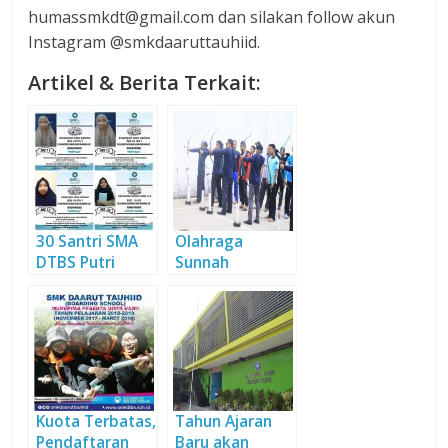
humassmkdt@gmail.com dan silakan follow akun
Instagram @smkdaaruttauhiid.
Artikel & Berita Terkait:
30 Santri SMA
Olahraga
DTBS Putri
Sunnah
Lulus Ujian
Tingkatkan
Kenaikan Juz
Kualitas SDM
SMK DTBS
Kuota Terbatas,
Tahun Ajaran
Pendaftaran
Baru akan