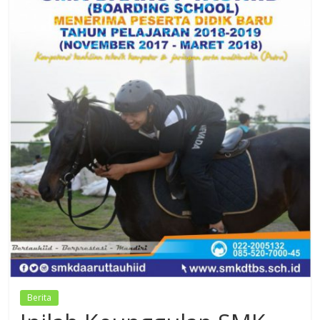
Dzikir,
Fikir,
Ikhtiar
Berita