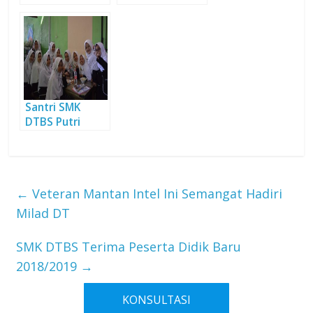
SMK DTBS
Dimulai, SMK
Masih Dibuka
DTBS Siap
Sambut Santri
Santri SMK
DTBS Putri
Gembira
Laksanakan
Persiapan
Prakerin
←
Veteran Mantan Intel Ini Semangat Hadiri
Milad DT
SMK DTBS Terima Peserta Didik Baru
2018/2019
→
KONSULTASI