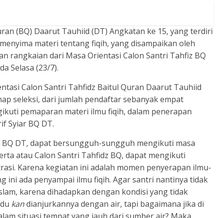
ran (BQ) Daarut Tauhiid (DT) Angkatan ke 15, yang terdiri
, menyima materi tentang fiqih, yang disampaikan oleh
n rangkaian dari Masa Orientasi Calon Santri Tahfiz BQ
da Selasa (23/7).
entasi Calon Santri Tahfidz Baitul Quran Daarut Tauhiid
ap seleksi, dari jumlah pendaftar sebanyak empat
ikuti pemaparan materi ilmu fiqih, dalam penerapan
if Syiar BQ DT.
dz BQ DT, dapat bersungguh-sungguh mengikuti masa
erta atau Calon Santri Tahfidz BQ, dapat mengikuti
trasi. Karena kegiatan ini adalah momen penyerapan ilmu-
 ini ada penyampai ilmu fiqih. Agar santri nantinya tidak
lam, karena dihadapkan dengan kondisi yang tidak
udu
kan
dianjurkannya dengan air, tapi bagaimana jika di
lam situasi tempat yang jauh dari sumber air? Maka