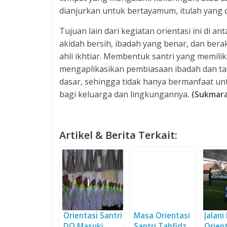
dianjurkan untuk bertayamum, itulah yang d
Tujuan lain dari kegiatan orientasi ini di a
akidah bersih, ibadah yang benar, dan berakhl
ahli ikhtiar. Membentuk santri yang memili
mengaplikasikan pembiasaan ibadah dan tat
dasar, sehingga tidak hanya bermanfaat unt
bagi keluarga dan lingkungannya
. (Sukmara
Artikel & Berita Terkait:
Orientasi Santri
Masa Orientasi
Jalani
DQ Masuki
Santri Tahfidz
Orient