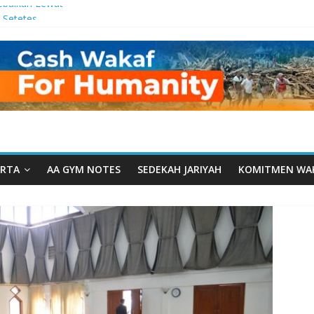
ebaikan Lewat
 Setetes
elma Manfaat
han dari Serua:
ngurusan Yayasan
 Daarut Tauhiid
Daarut Tauhiid
Digelar: Menjadi
eteladanan
RTA
AA GYM NOTES
SEDEKAH JARIYAH
KOMITMEN WA
Yamal: Ketika
Dakwah Menyatu di
g Dakwah, Wakaf
gram Wakaf
esantren