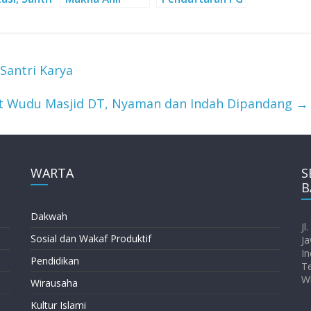
nali
Zikir, Pikir, dan
& TK Daarut
a DT
Ikhtiar sebagai
Tauhiid !
Visi Pesantren
DT
Santri Karya
 Wudu Masjid DT, Nyaman dan Indah Dipandang
→
WARTA
S
B
Dakwah
Jl
Sosial dan Wakaf Produktif
Ja
In
Pendidikan
T
W
Wirausaha
Kultur Islami