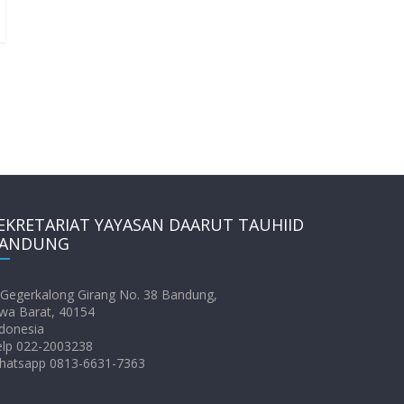
EKRETARIAT YAYASAN DAARUT TAUHIID
ANDUNG
. Gegerkalong Girang No. 38 Bandung,
wa Barat, 40154
donesia
elp 022-2003238
hatsapp 0813-6631-7363