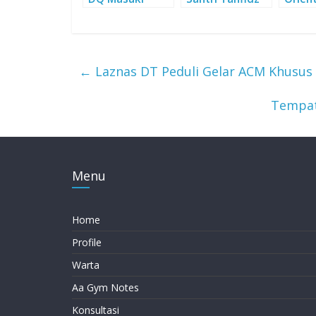
Tahap Latihan
Quran, Belajar
DQ Ke
PBB
Budaya Daarut
Buday
Tauhiid
←
Laznas DT Peduli Gelar ACM Khusus 
Tempat
Menu
Home
Profile
Warta
Aa Gym Notes
Konsultasi