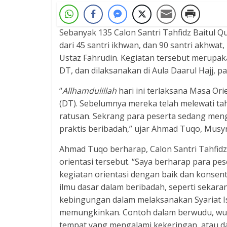
Sebanyak 135 Calon Santri Tahfidz Baitul Qu
dari 45 santri ikhwan, dan 90 santri akhwat
Ustaz Fahrudin. Kegiatan tersebut merupaka
DT, dan dilaksanakan di Aula Daarul Hajj, pa
“
Allhamdulillah
hari ini terlaksana Masa Ori
(DT). Sebelumnya mereka telah melewati tah
ratusan. Sekrang para peserta sedang meng
praktis beribadah,” ujar Ahmad Tuqo, Musyr
Ahmad Tuqo berharap, Calon Santri Tahfi
orientasi tersebut. “Saya berharap para pes
kegiatan orientasi dengan baik dan konsen
ilmu dasar dalam beribadah, seperti sekarang
kebingungan dalam melaksanakan Syariat Is
memungkinkan. Contoh dalam berwudu, w
tempat yang mengalami kekeringan, atau da