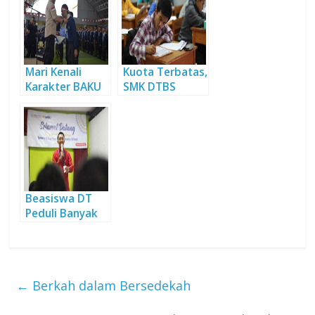
BARU
Mari Kenali
Kuota Terbatas,
Karakter BAKU
SMK DTBS
Khas Daarut
Perketat
Tauhiid
Seleksi
Beasiswa
Beasiswa DT
Peduli Banyak
Diminati
←
Berkah dalam Bersedekah