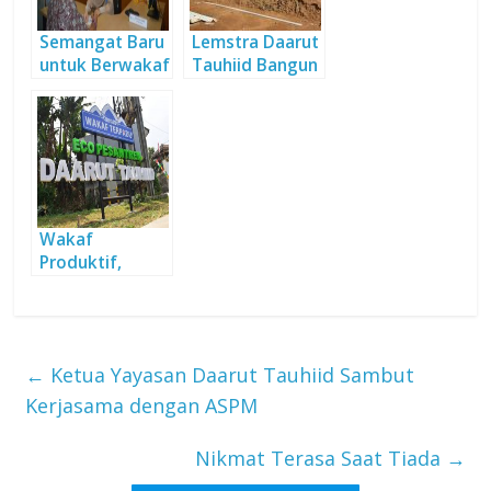
Semangat Baru
Lemstra Daarut
untuk Berwakaf
Tauhiid Bangun
Kandang Ayam
Ramah
Lingkungan
Wakaf
Produktif,
Solusi Efektif
Pemberdayaan
Umat
←
Ketua Yayasan Daarut Tauhiid Sambut
Kerjasama dengan ASPM
Nikmat Terasa Saat Tiada
→