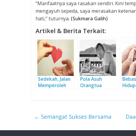
“Manfaatnya saya rasakan sendiri. Kini tem
mengayuh sepeda, saya merasakan ketenanga
hati,” tuturnya.
(Sukmara Galih)
Artikel & Berita Terkait:
Sedekah, Jalan
Pola Asuh
Bebas
Memperoleh
Orangtua
Hidup
Indahnya
Terhadap Anak
Sede
Hidayah
←
Semangat Sukses Bersama
Daa