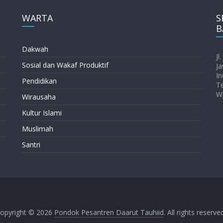
WARTA
S
B
Dakwah
Jl
Sosial dan Wakaf Produktif
Ja
In
Pendidikan
T
W
Wirausaha
Kultur Islami
Muslimah
Santri
opyright © 2026
Pondok Pesantren Daarut Tauhiid
. All rights reserve