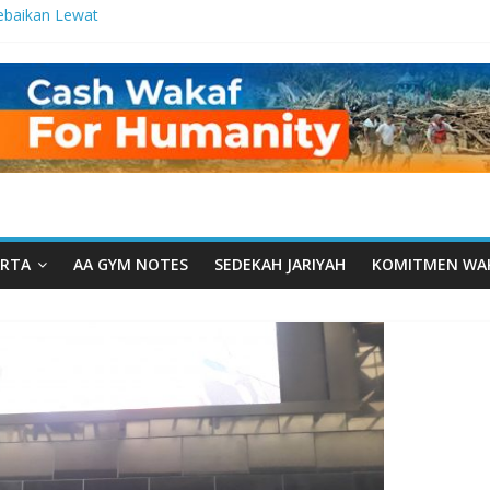
ebaikan Lewat
 Setetes
elma Manfaat
han dari Serua:
ngurusan Yayasan
 Daarut Tauhiid
Daarut Tauhiid
Digelar: Menjadi
eteladanan
RTA
AA GYM NOTES
SEDEKAH JARIYAH
KOMITMEN WA
Yamal: Ketika
Dakwah Menyatu di
g Dakwah, Wakaf
gram Wakaf
esantren