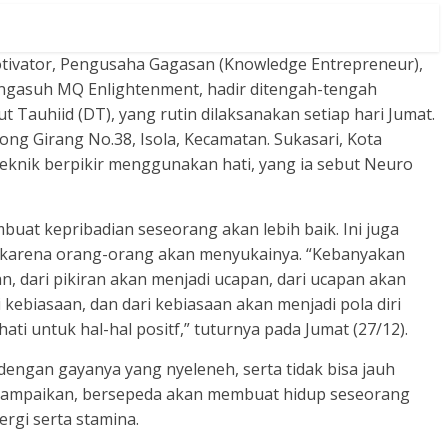
tivator, Pengusaha Gagasan (Knowledge Entrepreneur),
ngasuh MQ Enlightenment, hadir ditengah-tengah
 Tauhiid (DT), yang rutin dilaksanakan setiap hari Jumat.
long Girang No.38, Isola, Kecamatan. Sukasari, Kota
eknik berpikir menggunakan hati, yang ia sebut Neuro
buat kepribadian seseorang akan lebih baik. Ini juga
 karena orang-orang akan menyukainya. “Kebanyakan
n, dari pikiran akan menjadi ucapan, dari ucapan akan
i kebiasaan, dan dari kebiasaan akan menjadi pola diri
ti untuk hal-hal positf,” tuturnya pada Jumat (27/12).
 dengan gayanya yang nyeleneh, serta tidak bisa jauh
yampaikan, bersepeda akan membuat hidup seseorang
rgi serta stamina.