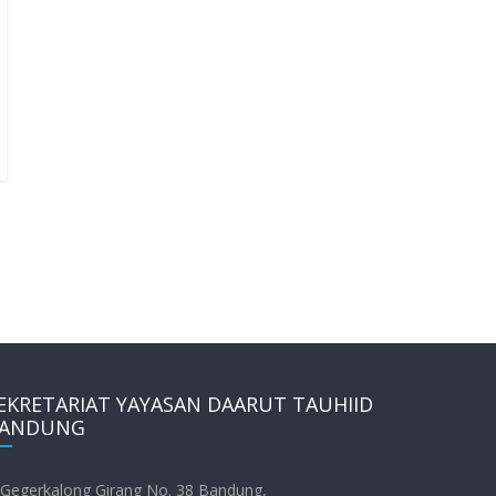
EKRETARIAT YAYASAN DAARUT TAUHIID
ANDUNG
. Gegerkalong Girang No. 38 Bandung,