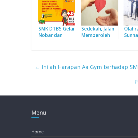
SMK DTBS Gelar
Sedekah, Jalan
Olahr
Nobar dan
Memperoleh
Sunna
Bedah Film
Indahnya
Tingk
Sejarah
Hidayah
Kuali
SMK 
←
Inilah Harapan Aa Gym terhadap S
P
Menu
Home