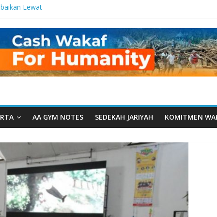
baikan Lewat
 Setetes
elma Manfaat
an dari Serua:
ngurusan Yayasan
 Daarut Tauhiid
Daarut Tauhiid
Digelar: Menjadi
eteladanan
RTA
AA GYM NOTES
SEDEKAH JARIYAH
KOMITMEN WA
Yamal: Ketika
Dakwah Menyatu di
 Dakwah, Wakaf
gram Wakaf
esantren