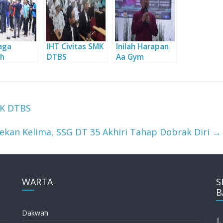
aga
IHT Civitas SMK
Inilah Harapan
h
DTBS
Aa Gym
atkan
Makmurkan
terhadap SMK
tas SDM
Aset Wakaf
DTBS
DTBS
MK DTBS
ekan Kelima, SSG DT 35 Akhiri Tahap Dobrak Diri
→
WARTA
S
B
Dakwah
Jl